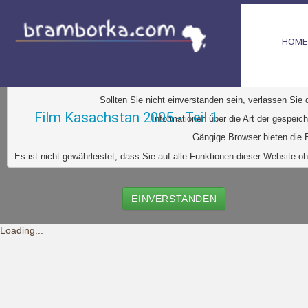
HOME
D
iese Website verwendet Cookies. Dabei handelt es sic
Ihr Browser greift auf diese Dateien zu. D
urch den Einsatz von
Durch Klick auf den Button "Einve
Sollten Sie nicht einverstanden sein, verlassen Sie
Film Kasachstan 2005 - Teil 1
Informationen über die Art der gespeic
Gängige Browser bieten die E
Es ist nicht gewährleistet, dass Sie auf alle Funktionen dieser Websit
EINVERSTANDEN
Loading...